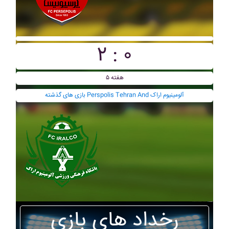
۲ : ۰
هفته ۵
بازی های گذشته Perspolis Tehran And آلومينيوم اراک
رخداد های بازی