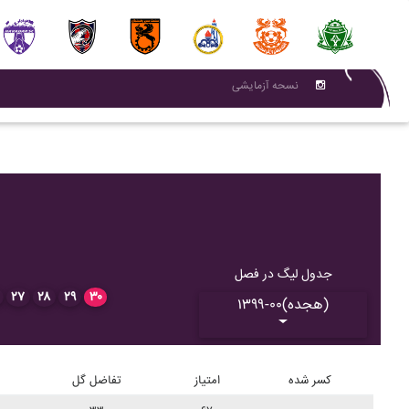
نسحه آزمایشی
جدول لیگ در فصل
۲۷
۲۸
۲۹
۳۰
۱۳۹۹-۰۰(هجده)
کسر شده
امتیاز
تفاضل گل