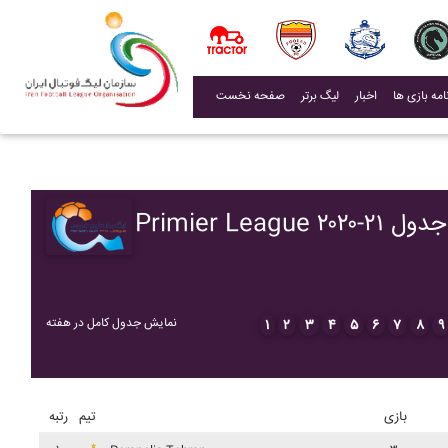
(current)
اخبار
لیگ برتر
صفحه نخست
Primier League ۲۰۲۰-۲۱ جدول
نمایش جدول کامل در هفته
۱
۲
۳
۴
۵
۶
۷
۸
۹
بازی
تیم
رتبه