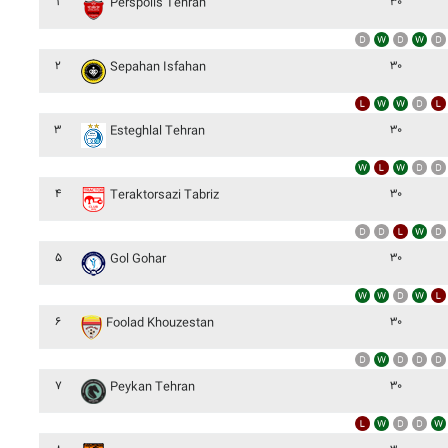
۱
۳۰
Perspolis Tehran
۲
۳۰
Sepahan Isfahan
۳
۳۰
Esteghlal Tehran
۴
۳۰
Teraktorsazi Tabriz
۵
۳۰
Gol Gohar
۶
۳۰
Foolad Khouzestan
۷
۳۰
Peykan Tehran