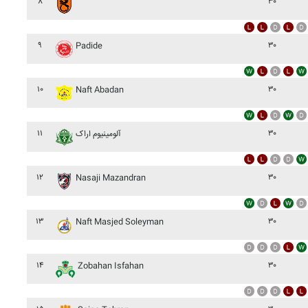
۸
۳۰
۹
۳۰
Padide
۱۰
۳۰
Naft Abadan
۱۱
۳۰
آلومينيوم اراک
۱۲
۳۰
Nasaji Mazandran
۱۳
۳۰
Naft Masjed Soleyman
۱۴
۳۰
Zobahan Isfahan