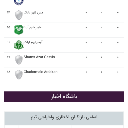
۱۴
مس شهر بابک
۰
۰
۰
۱۵
خيبر خرم آباد
۰
۰
۰
۱۶
آلومينيوم اراک
۰
۰
۰
۱۷
Shams Azar Qazvin
۰
۰
۰
۱۸
Chadormalo Ardakan
۰
۰
۰
باشگاه اخبار
اسامی بازیکنان اخطاری واخراجی تیم