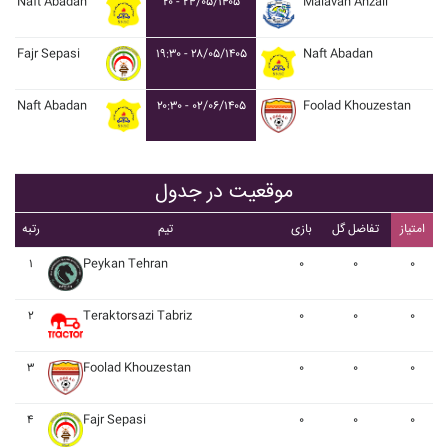
Naft Abadan
۲۰ - ۲۴/۰۵/۱۴۰۵
Malavan Anzali
Fajr Sepasi
۱۹:۳۰ - ۲۸/۰۵/۱۴۰۵
Naft Abadan
Naft Abadan
۲۰:۳۰ - ۰۲/۰۶/۱۴۰۵
Foolad Khouzestan
موقعیت در جدول
امتیاز
تفاضل گل
بازی
تیم
رتبه
۱
Peykan Tehran
۰
۰
۰
۲
Teraktorsazi Tabriz
۰
۰
۰
۳
Foolad Khouzestan
۰
۰
۰
۴
Fajr Sepasi
۰
۰
۰