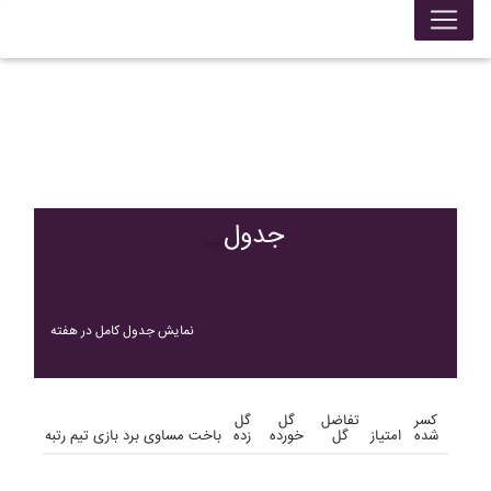
جدول
نمایش جدول کامل در هفته
کسر
تفاضل
گل
گل
شده
امتیاز
گل
خورده
زده
باخت
مساوی
برد
بازی
تیم
رتبه