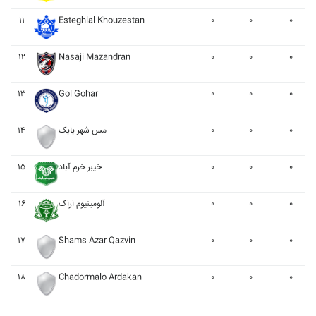
۱۱
Esteghlal Khouzestan
۰
۰
۰
۱۲
Nasaji Mazandran
۰
۰
۰
۱۳
Gol Gohar
۰
۰
۰
۱۴
مس شهر بابک
۰
۰
۰
۱۵
خيبر خرم آباد
۰
۰
۰
۱۶
آلومينيوم اراک
۰
۰
۰
۱۷
Shams Azar Qazvin
۰
۰
۰
۱۸
Chadormalo Ardakan
۰
۰
۰