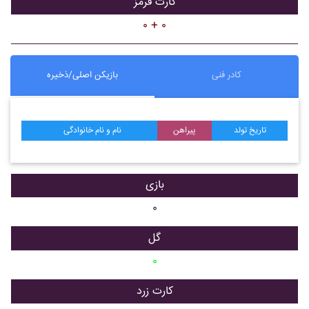
کارت قرمز
۰ + ۰
کادر فنی
بازیکن اصلی/ذخیره
تاریخ تولد
پیراهن
نام و نام خانوادگی
بازی
۰
گل
۰
کارت زرد