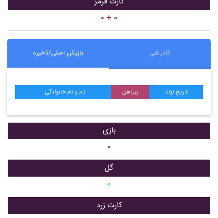
کارت قرمز
۰ + ۰
کادر فنی
بازیکن اصلی/ذخیره
تاریخ تولد
پیراهن
نام و نام خانوادگی
بازی
۰
گل
۰
کارت زرد