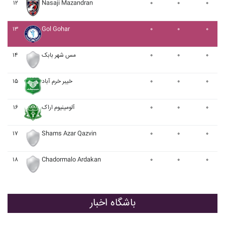
۱۲
Nasaji Mazandran
۰
۰
۰
۱۳
Gol Gohar
۰
۰
۰
۱۴
مس شهر بابک
۰
۰
۰
۱۵
خيبر خرم آباد
۰
۰
۰
۱۶
آلومينيوم اراک
۰
۰
۰
۱۷
Shams Azar Qazvin
۰
۰
۰
۱۸
Chadormalo Ardakan
۰
۰
۰
باشگاه اخبار