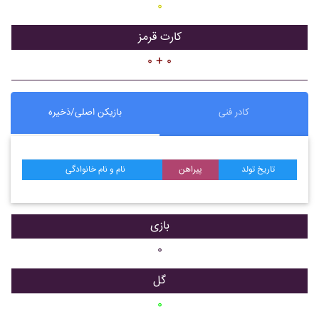
۰
کارت قرمز
۰ + ۰
کادر فنی
بازیکن اصلی/ذخیره
تاریخ تولد
پیراهن
نام و نام خانوادگی
بازی
۰
گل
۰