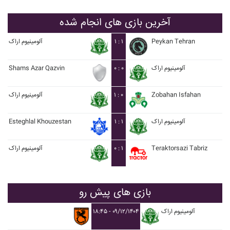
آخرین بازی های انجام شده
Peykan Tehran
۱ : ۱
آلومينيوم اراک
آلومينيوم اراک
۰ : ۰
Shams Azar Qazvin
Zobahan Isfahan
۱ : ۰
آلومينيوم اراک
آلومينيوم اراک
۱ : ۱
Esteghlal Khouzestan
Teraktorsazi Tabriz
۰ : ۱
آلومينيوم اراک
بازی های پیش رو
آلومينيوم اراک
۱۸:۴۵ - ۰۹/۱۲/۱۴۰۴