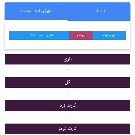
کادر فنی
بازیکن اصلی/ذخیره
تاریخ تولد
پیراهن
نام و نام خانوادگی
بازی
۰
گل
۰
کارت زرد
۰
کارت قرمز