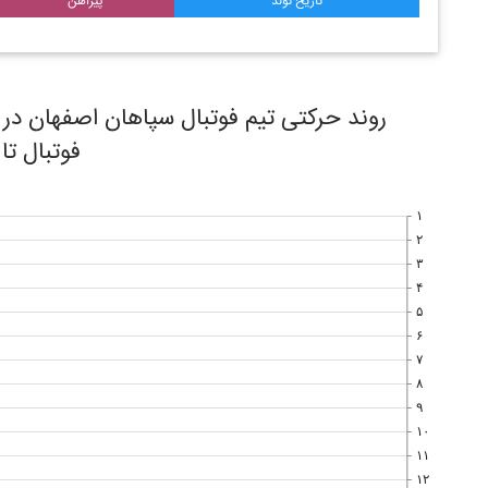
تاریخ تولد
پیراهن
فوتبال تا
۱
۲
۳
۴
۵
۶
۷
۸
۹
۱۰
۱۱
۱۲