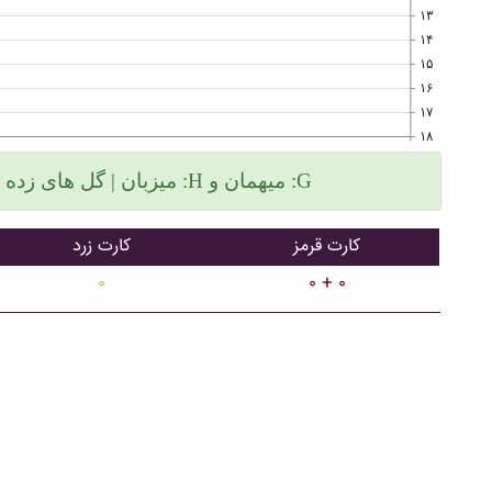
۱۳
۱۴
۱۵
۱۶
۱۷
۱۸
میزبان | گل های زده سمت چپ و گلهای خورده سمت راست :H میهمان و :G
کارت قرمز
کارت زرد
۰
۰ + ۰