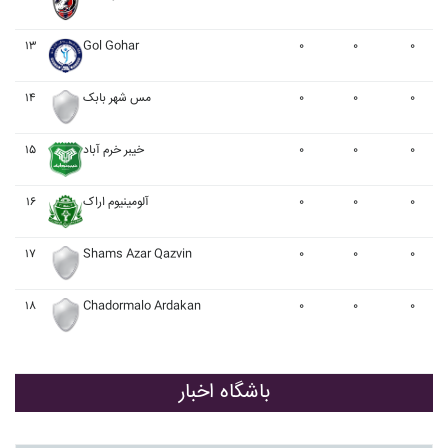
۱۳
Gol Gohar
۰
۰
۰
۱۴
مس شهر بابک
۰
۰
۰
۱۵
خيبر خرم آباد
۰
۰
۰
۱۶
آلومينيوم اراک
۰
۰
۰
۱۷
Shams Azar Qazvin
۰
۰
۰
۱۸
Chadormalo Ardakan
۰
۰
۰
باشگاه اخبار