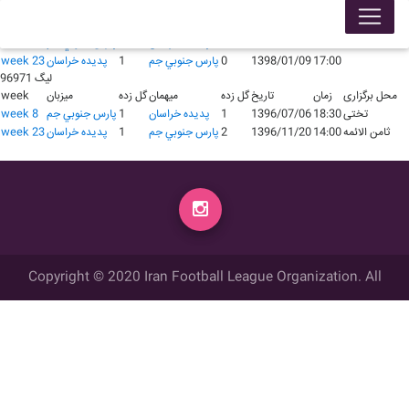
لیگ 97981
محل برگزاری
زمان
تاریخ
گل زده
میهمان
گل زده
میزبان
week
18:30
1397/07/06
1
پدیده خراسان
1
پارس جنوبي جم
week 8
17:00
1398/01/09
0
پارس جنوبي جم
1
پدیده خراسان
week 23
لیگ 96971
محل برگزاری
زمان
تاریخ
گل زده
میهمان
گل زده
میزبان
week
تختی
18:30
1396/07/06
1
پدیده خراسان
1
پارس جنوبي جم
week 8
ثامن الائمه
14:00
1396/11/20
2
پارس جنوبي جم
1
پدیده خراسان
week 23
Copyright © 2020 Iran Football League Organization. All
rights reserved.
تمامي حقوق مادي و معنوي این وب سایت متعلق به سازمان لیگ فوتبال