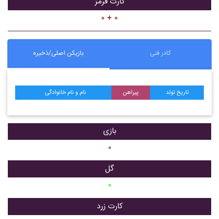
کارت قرمز
۰ + ۰
کادر فنی
بازیکن اصلی/ذخیره
تاریخ تولد
پیراهن
نام و نام خانوادگی
بازی
۰
گل
۰
کارت زرد