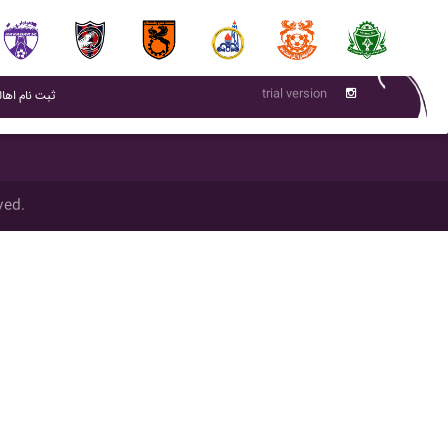
trial version
(current)
ثبت نام اهال
ved.
تمام