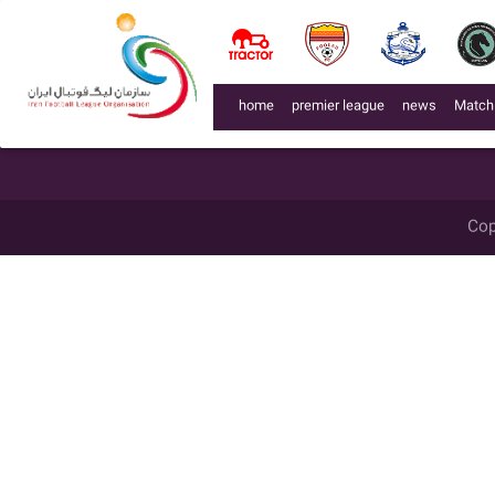
لیگ 99005
week
میزبان
گل زده
میهمان
گل زده
تاریخ
زمان
محل برگزاری
week 9
رضوانی اصفهان
0
ون پارس نقش جهان
3
1399/12/08
14:45
(current)
home
premier league
news
Match
Cop
اشد