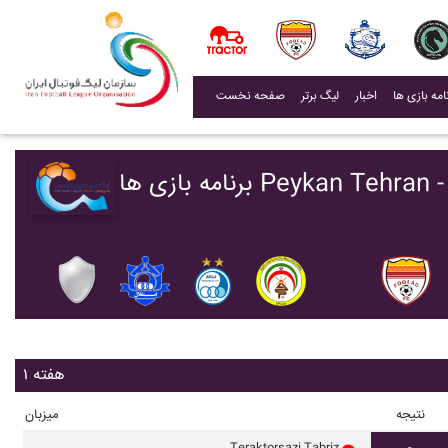
(current)
اخبار
لیگ برتر
صفحه نخست
Peykan Tehran - Primie
هفته ۱
نتیجه
میزبان