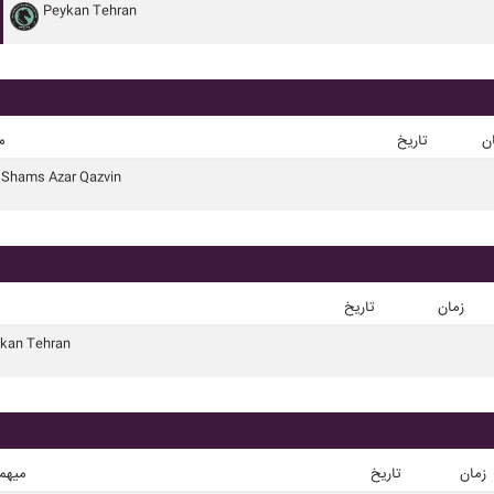
Peykan Tehran
ن
تاریخ
م
Shams Azar Qazvin
زمان
تاریخ
kan Tehran
زمان
تاریخ
میهم