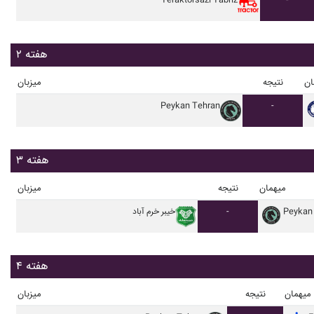
Teraktorsazi Tabriz
-
هفته ۲
ان
نتیجه
میزبان
Peykan Tehran
-
هفته ۳
میهمان
نتیجه
میزبان
Peykan
-
خيبر خرم آباد
هفته ۴
میهمان
نتیجه
میزبان