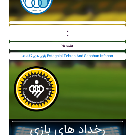
:
هفته ۲۵
بازی های گذشته Esteghlal Tehran And Sepahan Isfahan
رخداد های بازی