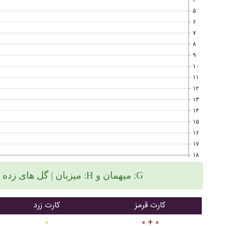
۵
۶
۷
۸
۹
۱۰
۱۱
۱۲
۱۳
۱۴
۱۵
۱۶
۱۷
۱۸
میزبان | گل های زده سمت چپ و گلهای خورده سمت راست :H میهمان و :G
کارت قرمز
کارت زرد
۰
۰ + ۰