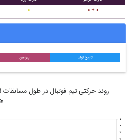
۰
۰ + ۰
تاریخ تولد
پیراهن
هف
۱
۲
۳
۴