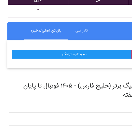
۰
۰
کادر فنی
بازیکن اصلی/ذخیره
نام و نام خانوادگی
روند حرکتی تیم فوتبال در طول مسابقات ليگ برتر (خليج فارس) - ۱۴۰۵ فوتبال تا پایان
ته