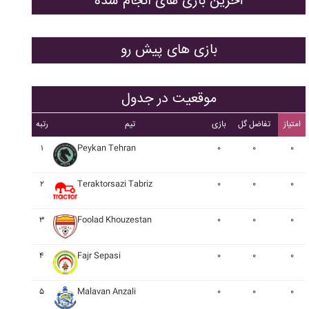
آخرین بازی های انجام شده
بازی های پیش رو
موقعیت در جدول
امتیاز
تفاضل گل
بازی
تیم
رتبه
۱
Peykan Tehran
۰
۰
۰
۲
Teraktorsazi Tabriz
۰
۰
۰
۳
Foolad Khouzestan
۰
۰
۰
۴
Fajr Sepasi
۰
۰
۰
۵
Malavan Anzali
۰
۰
۰