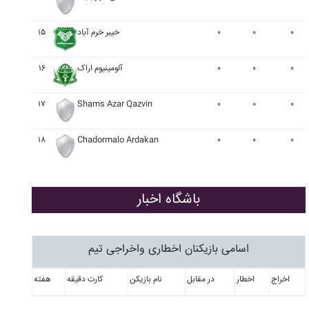
۰
۰
۰
خيبر خرم آباد
۱۵
۰
۰
۰
آلومينيوم اراک
۱۶
۱۷
Shams Azar Qazvin
۰
۰
۰
۱۸
Chadormalo Ardakan
۰
۰
۰
باشگاه اخبار
اسامی بازیکنان اخطاری واخراجی تیم
اخراج
اخطار
در مقابل
نام بازیکن
کارت دقیقه
هفته