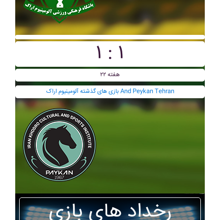
۱ : ۱
هفته ۲۲
بازی های گذشته آلومينيوم اراک And Peykan Tehran
رخداد های بازی