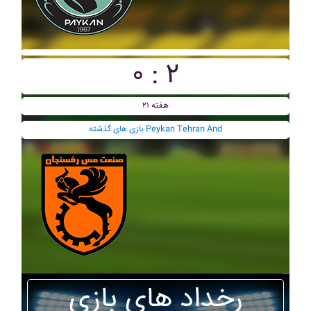
۰ : ۲
هفته ۲۱
بازی های گذشته Peykan Tehran And
رخداد های بازی