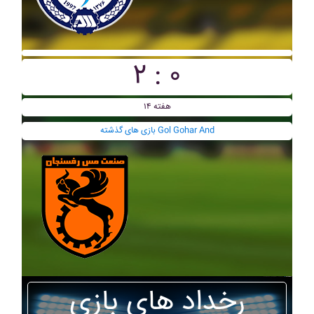
۲ : ۰
هفته ۱۴
بازی های گذشته Gol Gohar And
رخداد های بازی