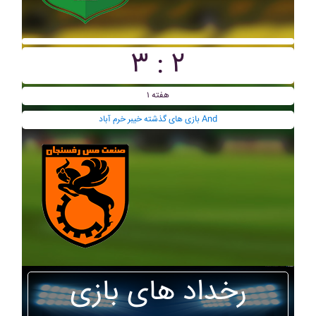
۳ : ۲
هفته ۱
بازی های گذشته خيبر خرم آباد And
رخداد های بازی