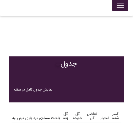
جدول
نمایش جدول کامل در هفته
کسر
تفاضل
گل
گل
شده
امتیاز
گل
خورده
زده
باخت
مساوی
برد
بازی
تیم
رتبه