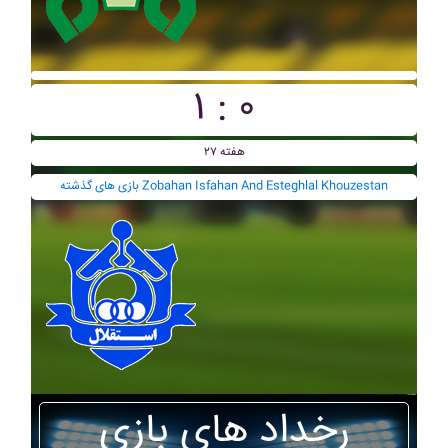
۱ : ۰
هفته ۲۷
بازی های گذشته Zobahan Isfahan And Esteghlal Khouzestan
رخداد های بازی