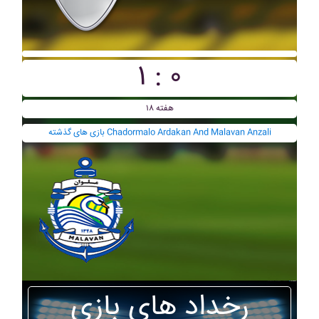
۱ : ۰
هفته ۱۸
بازی های گذشته Chadormalo Ardakan And Malavan Anzali
رخداد های بازی