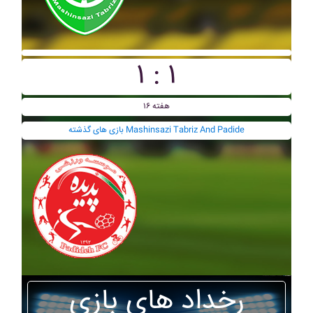
۱ : ۱
هفته ۱۶
بازی های گذشته Mashinsazi Tabriz And Padide
رخداد های بازی