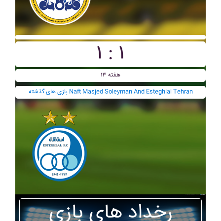
۱ : ۱
هفته ۱۳
بازی های گذشته Naft Masjed Soleyman And Esteghlal Tehran
رخداد های بازی