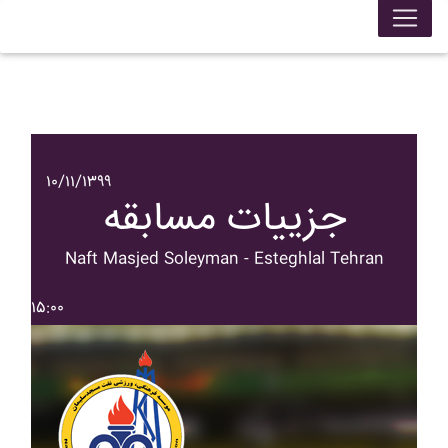
۱۰/۱۱/۱۳۹۹
جزییات مسابقه
Naft Masjed Soleyman - Esteghlal Tehran
۱۵:۰۰