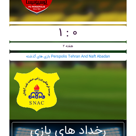
۱ : ۰
هفته ۲
بازی های گذشته Perspolis Tehran And Naft Abadan
رخداد های بازی