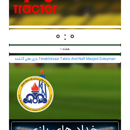
۰ : ۰
هفته ۱
بازی های گذشته Teraktorsazi Tabriz And Naft Masjed Soleyman