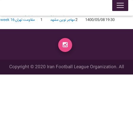
لیگ 99005
محل برگزاری
زمان
تاریخ
گل زده
میهمان
گل زده
میزبان
week
19:05
1400/03/10
0
مقاومت تهران
2
مهاجر نوین مشهد
week 7
19:30
1400/05/08
2
مهاجر نوین مشهد
1
مقاومت تهران
week 16
Copyright © 2020 Iran Football League Organization. All
rights reserved.
تمامي حقوق مادي و معنوي این وب سایت متعلق به سازمان لیگ فوتبال
ایران می باشد