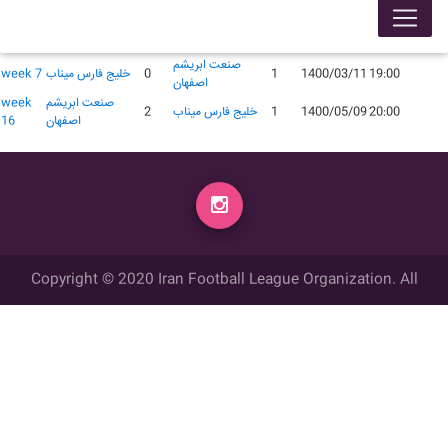
لیگ 99005
محل
گل
گل
زمان
تاریخ
میهمان
میزبان
week
برگزاری
زده
زده
صنعت ابریشم
19:00
1400/03/11
1
0
خليج فارس ميناب
week 7
اصفهان
صنعت ابریشم
week
20:00
1400/05/09
1
خليج فارس ميناب
2
اصفهان
16
Copyright © 2020 Iran Football League Organization. All
rights reserved.
تمامي حقوق مادي و معنوي این وب سایت متعلق به سازمان لیگ فوتبال