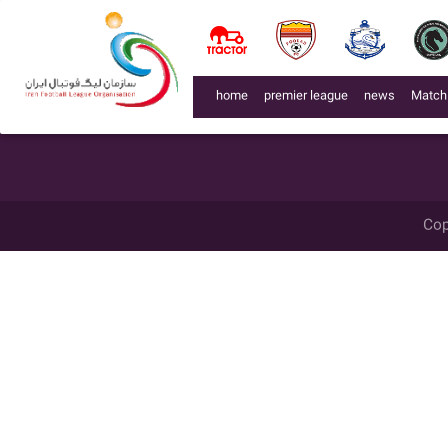
لیگ 99005
week
میزبان
گل زده
میهمان
گل زده
تاریخ
زمان
گزاری
week 6
استقلال شوش
1
ون پارس نقش جهان
0
1400/03/05
19:35
week 15
ون پارس نقش جهان
1
استقلال شوش
1
1400/05/02
20:30
(current)
home
premier league
news
Match
Cop
اشد