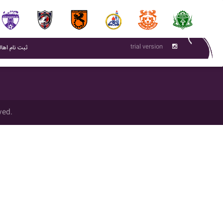
trial version
(current)
ثبت نام اهال
ved.
تمام