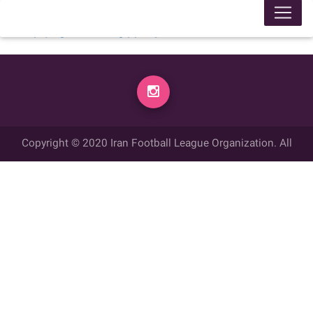
لیگ 99005
محل برگزاری
زمان
تاریخ
گل زده
میهمان
گل زده
میزبان
week
14:30
1399/11/24
4
فولاد هرمزگان
4
سنگ آهن بافق يزد
week 6
Copyright © 2020 Iran Football League Organization. All
rights reserved.
تمامي حقوق مادي و معنوي این وب سایت متعلق به سازمان لیگ فوتبال
ایران می باشد