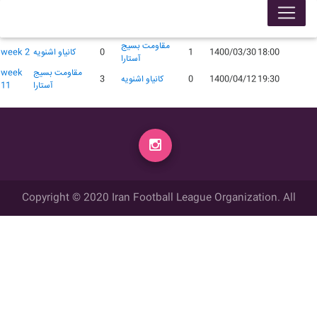
لیگ 99005
محل
گل
گل
زمان
تاریخ
میهمان
میزبان
week
برگزاری
زده
زده
مقاومت بسیج
18:00
1400/03/30
1
0
کانیاو اشنویه
week 2
آستارا
مقاومت بسیج
week
19:30
1400/04/12
0
کانیاو اشنویه
3
آستارا
11
Copyright © 2020 Iran Football League Organization. All
rights reserved.
تمامي حقوق مادي و معنوي این وب سایت متعلق به سازمان لیگ فوتبال