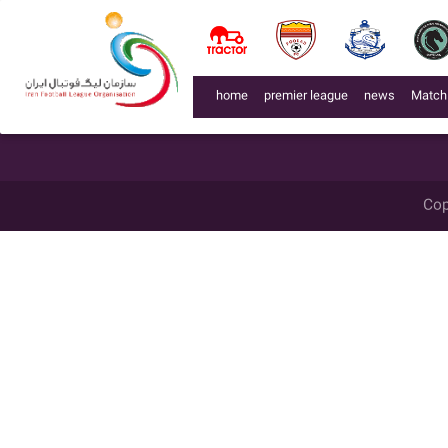
لیگ 99005
week
میزبان
گل زده
میهمان
گل زده
تاریخ
زمان
ل برگزاری
week 8
خورشید مهر قروه کردستان
0
کانیاو اشنویه
1
1399/12/02
14:30
(current)
home
premier league
news
Match
Cop
اشد