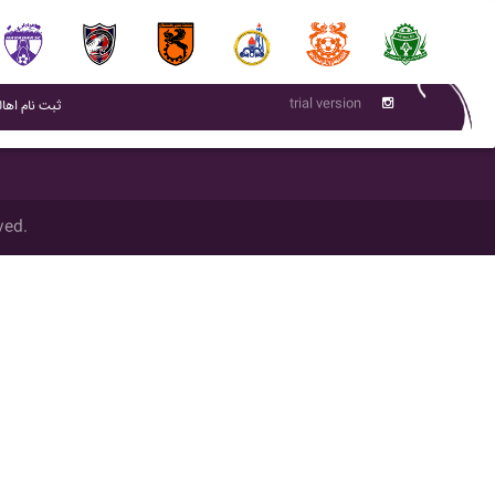
trial version
(current)
ثبت نام اهال
ved.
تمام