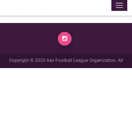
لیگ 99005
محل برگزاری
زمان
تاریخ
گل زده
میهمان
گل زده
میزبان
week
14:30
1399/11/25
0
عقاب تبريز
1
کانیاو اشنویه
week 7
Copyright © 2020 Iran Football League Organization. All
rights reserved.
تمامي حقوق مادي و معنوي این وب سایت متعلق به سازمان لیگ فوتبال
ایران می باشد