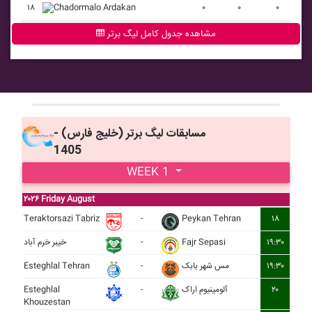
۱۸
Chadormalo Ardakan
۰
۰
۰
مشاهده جدول کامل لیگ برتر
مسابقات ليگ برتر (خليج فارس) -
1405
WEEK 1
۲۰۲۶ Friday August
Teraktorsazi Tabriz
-
Peykan Tehran
۱۸
خيبر خرم آباد
-
Fajr Sepasi
۱۹:۳۰
Esteghlal Tehran
-
مس شهر بابک
۱۹:۳۰
Esteghlal
-
آلومينيوم اراک
۲۰
Khouzestan