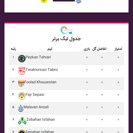
جدول لیگ برتر
امتیاز
تفاضل گل
بازی
تیم
رتبه
۱
Peykan Tehran
۰
۰
۰
۲
Teraktorsazi Tabriz
۰
۰
۰
۳
Foolad Khouzestan
۰
۰
۰
۴
Fajr Sepasi
۰
۰
۰
۵
Malavan Anzali
۰
۰
۰
۶
Zobahan Isfahan
۰
۰
۰
۷
Sepahan Isfahan
۰
۰
۰