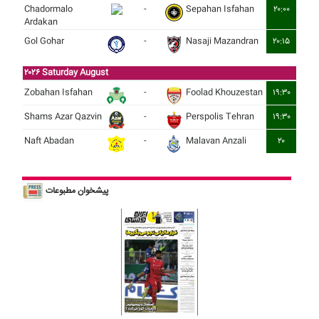
Chadormalo
-
Sepahan Isfahan
۲۰:۰۰
Ardakan
Gol Gohar
-
Nasaji Mazandran
۲۰:۱۵
۲۰۲۶ Saturday August
Zobahan Isfahan
-
Foolad Khouzestan
۱۹:۳۰
Shams Azar Qazvin
-
Perspolis Tehran
۱۹:۳۰
Naft Abadan
-
Malavan Anzali
۲۰
پیشخوان مطبوعات