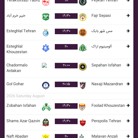
Teraktorsazi Tabriz
۱۸
Peykan Tehran
خيبر خرم آباد
۱۹:۳۰
Fajr Sepasi
Esteghlal Tehran
۱۹:۳۰
مس شهر بابک
Esteghlal
۲۰
آلومينيوم اراک
Khouzestan
Chadormalo
۲۰:۰۰
Sepahan Isfahan
Ardakan
Gol Gohar
۲۰:۱۵
Nasaji Mazandran
2026 Saturday August
Zobahan Isfahan
۱۹:۳۰
Foolad Khouzestan
Shams Azar Qazvin
۱۹:۳۰
Perspolis Tehran
Naft Abadan
۲۰
Malavan Anzali