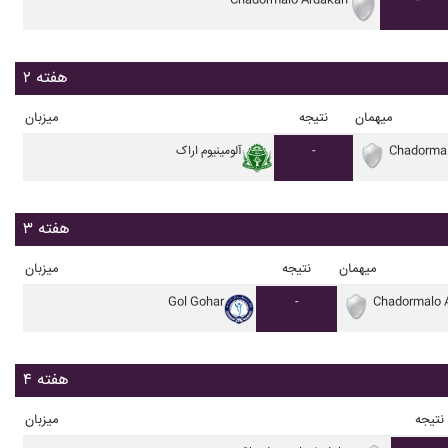
Chadormalo Ardakan
-
هفته ۲
میهمان
نتیجه
میزبان
Chadormal
-
آلومينيوم اراک
هفته ۳
میهمان
نتیجه
میزبان
Gol Gohar
-
Chadormalo 
هفته ۴
نتیجه
میزبان