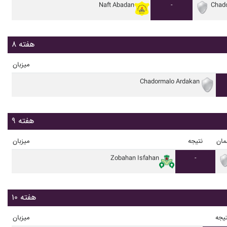
Naft Abadan
-
Chad
هفته ۸
میزبان
Chadormalo Ardakan
هفته ۹
مان
نتیجه
میزبان
Zobahan Isfahan
-
هفته ۱۰
یجه
میزبان