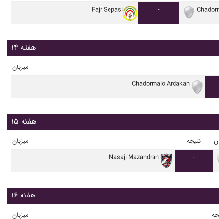
Fajr Sepasi
-
Chador
هفته ۱۴
میزبان
Chadormalo Ardakan
هفته ۱۵
ن
نتیجه
میزبان
Nasaji Mazandran
-
هفته ۱۶
جه
میزبان