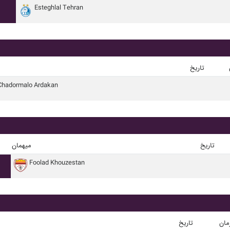
Esteghlal Tehran
تاریخ
Chadormalo Ardakan
تاریخ
میهمان
Foolad Khouzestan
مان
تاریخ