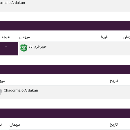
ormalo Ardakan
مان
تاریخ
میهمان
نتیجه
خيبر خرم آباد
-
تاریخ
میه
Chadormalo Ardakan
تاریخ
میهمان
نت