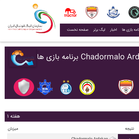
(current)
اخبار
لیگ برتر
صفحه نخست
Chadormalo Ardakan - 
هفته ۱
نتیجه
میزبان