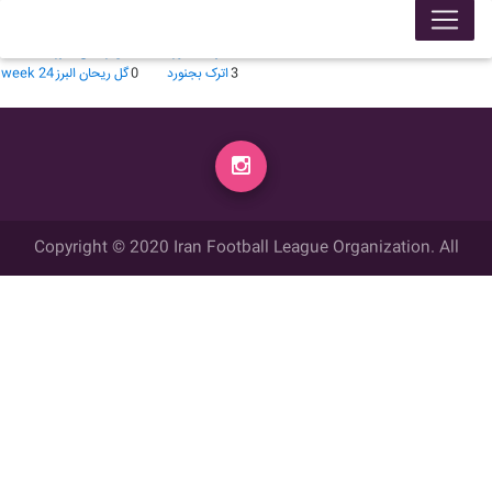
لیگ 140003
محل برگزاری
زمان
تاریخ
گل زده
میهمان
گل زده
میزبان
week
3
اترک بجنورد
0
گل ریحان البرز
week 11
3
اترک بجنورد
0
گل ریحان البرز
week 24
Copyright © 2020 Iran Football League Organization. All
rights reserved.
تمامي حقوق مادي و معنوي این وب سایت متعلق به سازمان لیگ فوتبال
ایران می باشد