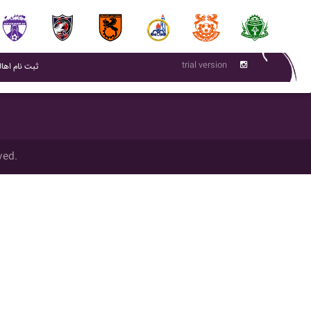
trial version
(current)
ثبت نام اهال
ved.
تمام