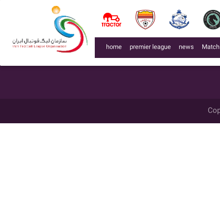
لیگ 140003
week
میزبان
گل زده
میهمان
گل زده
تاریخ
زمان
حل برگزاری
week 7
نیروی زمینی تهران
1
پيام توس مشهد
0
1400/09/29
14:00
week 20
پيام توس مشهد
1
نیروی زمینی تهران
2
1401/01/29
19:45
(current)
home
premier league
news
Match
Cop
اشد