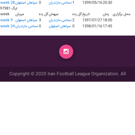
20:30
1399/05/16
1
نساجی مازندران
0
سپاهان اصفهان
week 28
لیگ 97981
محل برگزاری
زمان
تاریخ
گل زده
میهمان
گل زده
میزبان
week
18:00
1397/07/27
2
نساجی مازندران
3
سپاهان اصفهان
week 9
17:45
1398/01/16
0
سپاهان اصفهان
0
نساجی مازندران
week 24
Copyright © 2020 Iran Football League Organization. All
rights reserved.
تمامي حقوق مادي و معنوي این وب سایت متعلق به سازمان لیگ فوتبال
ایران می باشد