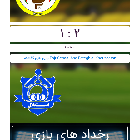
۱ : ۲
هفته ۶
بازی های گذشته Fajr Sepasi And Esteghlal Khouzestan
رخداد های بازی