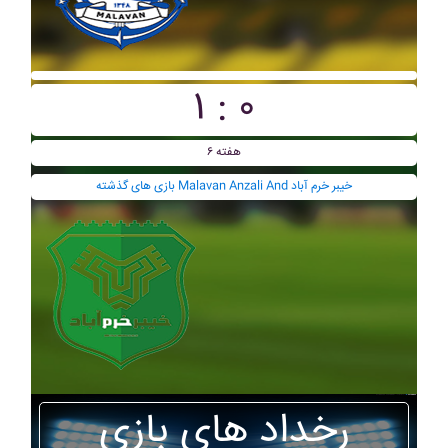
۱ : ۰
هفته ۶
بازی های گذشته Malavan Anzali And خيبر خرم آباد
رخداد های بازی