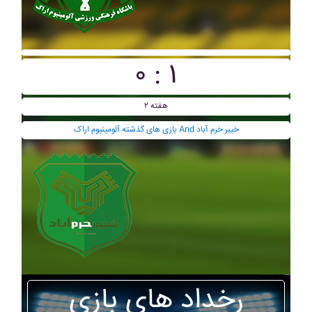
۰ : ۱
هفته ۲
بازی های گذشته آلومينيوم اراک And خيبر خرم آباد
رخداد های بازی