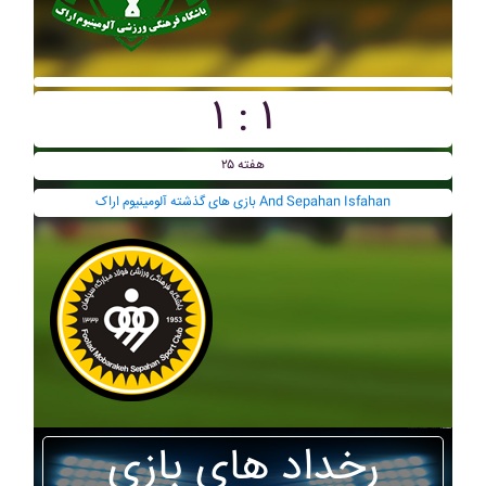
۱ : ۱
هفته ۲۵
بازی های گذشته آلومينيوم اراک And Sepahan Isfahan
رخداد های بازی