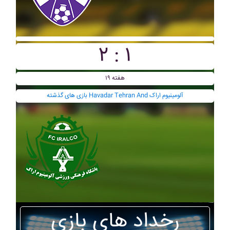
۲ : ۱
هفته ۱۹
بازی های گذشته Havadar Tehran And آلومينيوم اراک
رخداد های بازی