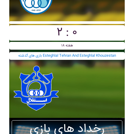
۲ : ۰
هفته ۱۸
بازی های گذشته Esteghlal Tehran And Esteghlal Khouzestan
رخداد های بازی