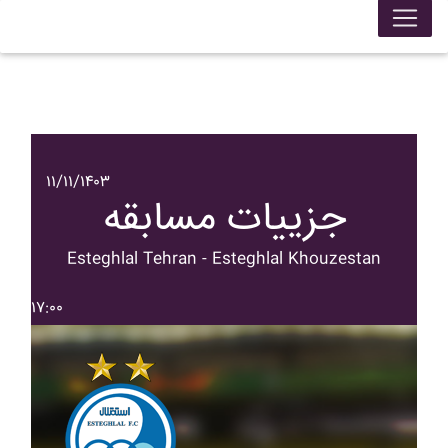
۱۱/۱۱/۱۴۰۳
جزییات مسابقه
Esteghlal Tehran - Esteghlal Khouzestan
۱۷:۰۰