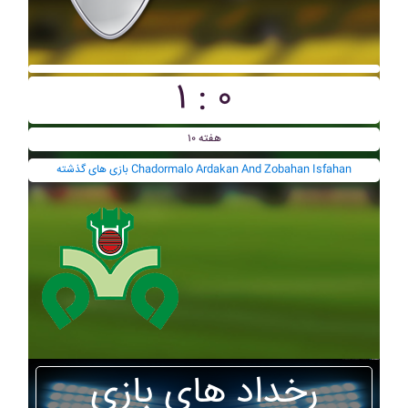
۱ : ۰
هفته ۱۰
بازی های گذشته Chadormalo Ardakan And Zobahan Isfahan
رخداد های بازی