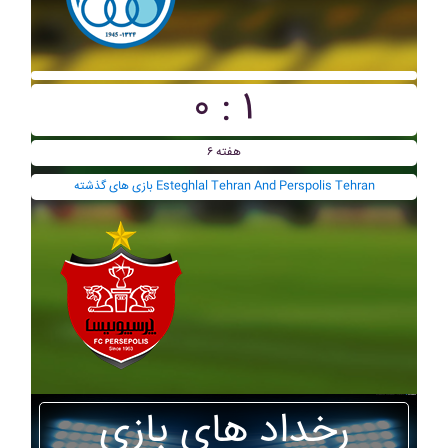
۰ : ۱
هفته ۶
بازی های گذشته Esteghlal Tehran And Perspolis Tehran
رخداد های بازی