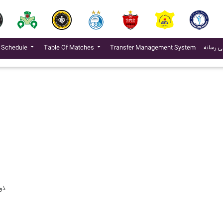
(current)
ی رسانه
Transfer Management System
Table Of Matches
 Schedule
ذو