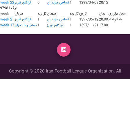
20:15
1399/04/08
1
نساجی مازندران
0
تراکتور تبریز
week 22
لیگ 97981
محل برگزاری
زمان
تاریخ
گل زده
میهمان
گل زده
میزبان
week
یادگار امام
20:00
1397/05/12
1
نساجی مازندران
1
تراکتور تبریز
week 2
17:00
1397/11/21
1
تراکتور تبریز
1
نساجی مازندران
week 17
Copyright © 2020 Iran Football League Organization. All
rights reserved.
تمامي حقوق مادي و معنوي این وب سایت متعلق به سازمان لیگ فوتبال
ایران می باشد